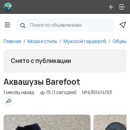
Главная
Мода и стиль
Мужской гардероб
Обувь
Снято с публикации
Аквашузы Barefoot
1 месяц назад
15 (1 сегодня)
№4301414193