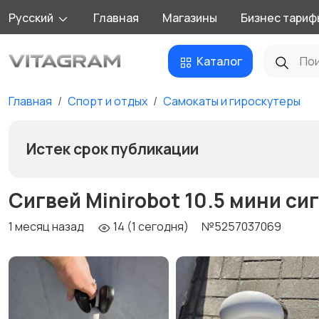
Русский
Главная
Магазины
Бизнес тариф
Каталог
Главная
Спорт и отдых
Самокаты и гироскутеры
Истек срок публикации
Сигвей Minirobot 10.5 мини си
1 месяц назад
14 (1 сегодня)
№5257037069