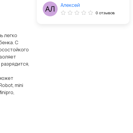
Алексей
0 отзывов
ль легко
бенка. С
носостойкого
зволяет
ь разрядится,
 может
obot, mini
inipro,