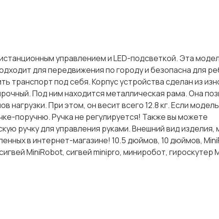
с дистанционным управлением и LED-подсветкой. Эта моде
подходит для передвижения по городу и безопасна для ре
ь транспорт под себя. Корпус устройства сделан из из
 прочный. Под ним находится металлическая рама. Она по
 нагрузки. При этом, он весит всего 12.8 кг. Если модел
учке-поручню. Ручка не регулируется! Также вы можете
кую ручку для управления руками. Внешний вид изделия,
енных в интернет-магазине! 10.5 дюймов, 10 дюймов, MiniR
, сигвей MiniRobot, сигвей minipro, миниробот, гироскутер M