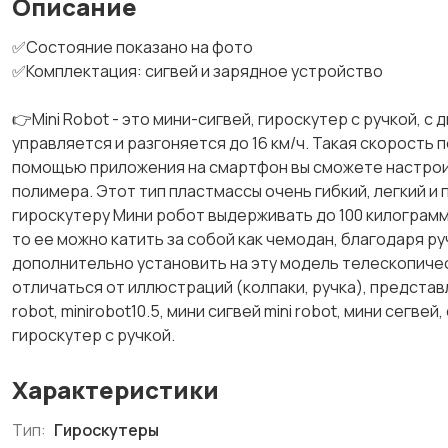
Описание
✅Состояние показано на фото
✅Комплектация: сигвей и зарядное устройство
👉Mini Robot - это мини-сигвей, гироскутер с ручкой, 
управляется и разгоняется до 16 км/ч. Такая скорость 
помощью приложения на смартфон вы сможете настроит
полимера. Этот тип пластмассы очень гибкий, легкий и
гироскутеру Мини робот выдерживать до 100 килограммов
то ее можно катить за собой как чемодан, благодаря р
дополнительно установить на эту модель телескопичес
отличаться от иллюстраций (колпаки, ручка), представл
robot, minirobot10.5, мини сигвей mini robot, мини сегвей
гироскутер с ручкой.
Характеристики
Тип:
Гироскутеры