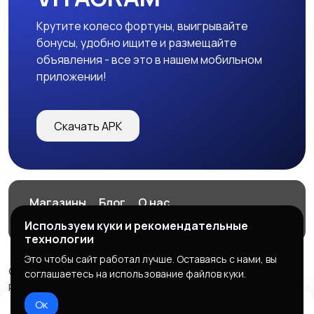
Крутите колесо фортуны, выигрывайте
бонусы, удобно ищите и размещайте
объявления - все это в нашем мобильном
приложении!
Скачать APK
Магазины
Блог
О нас
Служба поддержки
Используем куки и рекомендательные
технологии
Это чтобы сайт работал лучше. Оставаясь с нами, вы
© 2026 VITAGRAM
соглашаетесь на использование файлов куки.
Powered by LennoX PRO
Ок
Правила сервиса
Политика конфиденциальности