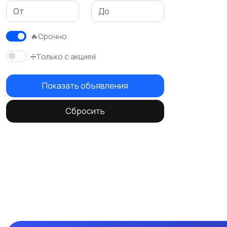
Красота и здоровье
Хэндмейд
8
27
🔥Срочно
➗Только с акцией
Показать объявления
Сбросить