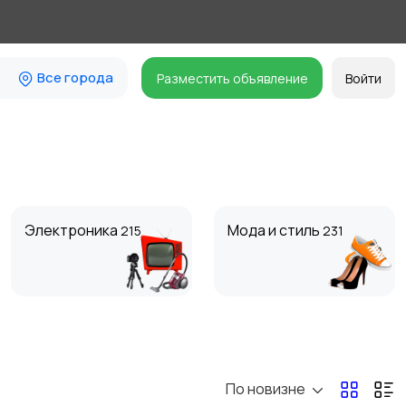
Все города
Разместить объявление
Войти
Электроника
Мода и стиль
215
231
Для Бизнеса
Спорт и отдых
5
6
По новизне