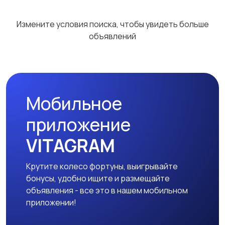
Красота и здоровье
Хэндмейд
Измените условия поиска, чтобы увидеть больше
объявлений
Стройматериалы и
Видеокурсы
инструменты
Мобильное
приложение
VITAGRAM
Крутите колесо фортуны, выигрывайте
бонусы, удобно ищите и размещайте
объявления - все это в нашем мобильном
приложении!