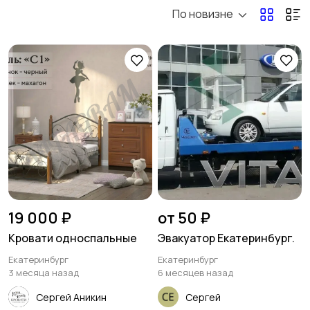
По новизне
Электроника
Мода и стиль
Детские товары
Для дома и дачи
1
Хобби и развлечения
Животные
19 000 ₽
от 50 ₽
Кровати односпальные
Эвакуатор Екатеринбург.
Екатеринбург
Екатеринбург
Для Бизнеса
Спорт и отдых
3 месяца назад
6 месяцев назад
Сергей Аникин
Сергей