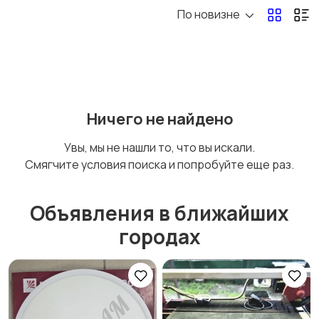
По новизне
Электроника
Мода и стиль
Детские товары
Для дома и дачи
Ничего не найдено
Увы, мы не нашли то, что вы искали.
Смягчите условия поиска и попробуйте еще раз.
Хобби и развлечения
Животные
Объявления в ближайших
городах
Для Бизнеса
Спорт и отдых