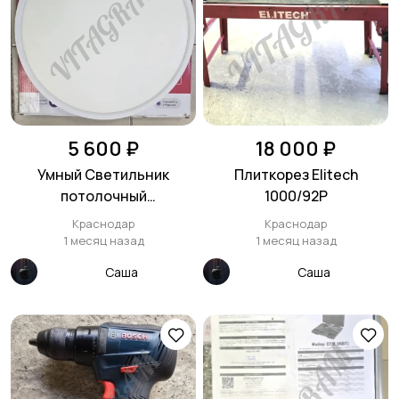
Красота и здоровье
Хэндмейд
Стройматериалы и
Видеокурсы
5 600 ₽
18 000 ₽
инструменты
Умный Светильник
Плиткорез Elitech
потолочный
1000/92Р
светодиодный
Краснодар
Краснодар
1 месяц назад
1 месяц назад
Саша
Саша