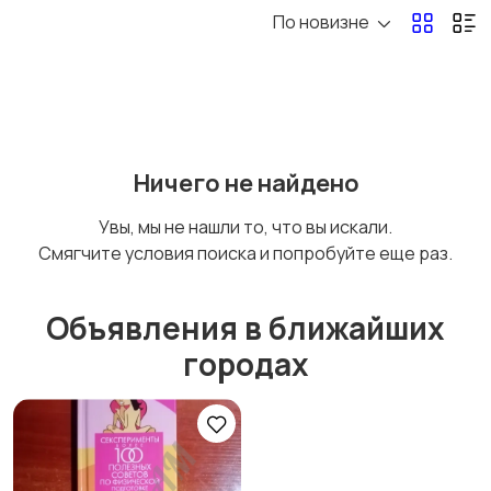
По новизне
Книги и журналы
Коллекционирование
Материалы для
Музыка
Ничего не найдено
творчества
Увы, мы не нашли то, что вы искали.
Смягчите условия поиска и попробуйте еще раз.
Музыкальные
Настольные игры
инструменты
Объявления в ближайших
городах
Другое