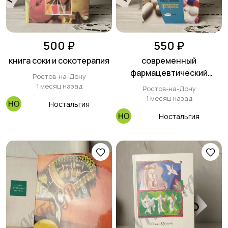
500 ₽
550 ₽
книга соки и сокотерапия
современный
фармацевтический
Ростов-на-Дону
справочник.
1 месяц назад
Ростов-на-Дону
1 месяц назад
Ностальгия
Ностальгия