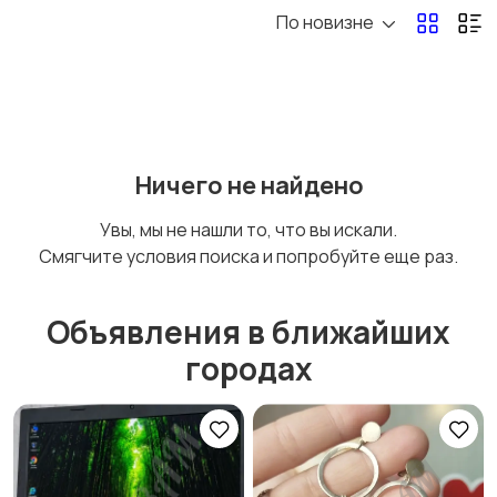
По новизне
Электроника
Мода и стиль
Детские товары
Для дома и дачи
Ничего не найдено
Увы, мы не нашли то, что вы искали.
Смягчите условия поиска и попробуйте еще раз.
Хобби и развлечения
Животные
Объявления в ближайших
городах
Для Бизнеса
Спорт и отдых