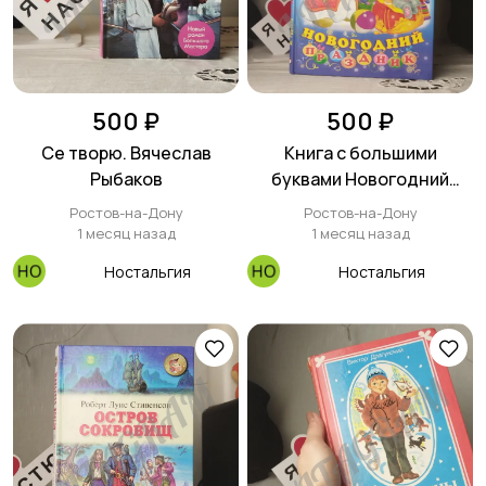
500 ₽
500 ₽
Се творю. Вячеслав
Книга с большими
Рыбаков
буквами Новогодний
праздник Ирина
Ростов-на-Дону
Ростов-на-Дону
Гурина.новогодний
1 месяц назад
1 месяц назад
праздникДля младшего
Ностальгия
Ностальгия
возрастаСтихи И. В.
ГУРИНАХудожник Н.
ФАТТАХОВА