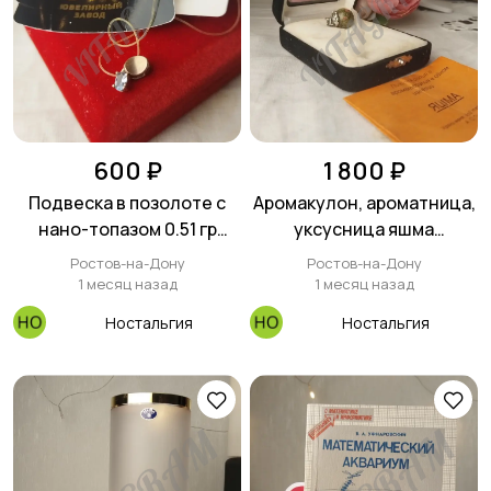
600 ₽
1 800 ₽
Подвеска в позолоте с
Аромакулон, ароматница,
нано-топазом 0.51 гр
уксусница яшма
новая с биркой
винтажный новый
Ростов-на-Дону
Ростов-на-Дону
1 месяц назад
1 месяц назад
Ностальгия
Ностальгия