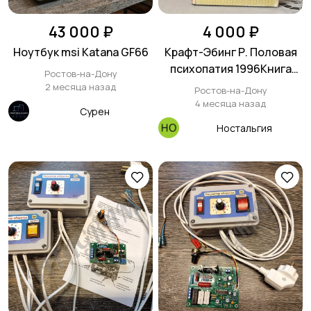
43 000 ₽
4 000 ₽
Ноутбук msi Katana GF66
Крафт-Эбинг Р. Половая
психопатия 1996Книга
Ростов-на-Дону
внутри в идеальном
2 месяца назад
Ростов-на-Дону
состоянии.Потрёпана
4 месяца назад
Сурен
суперобложка, есть
Ностальгия
небольшой загиб твёрдой
обложки