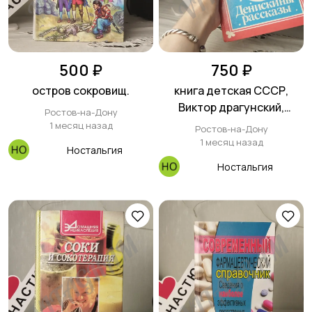
500 ₽
750 ₽
остров сокровищ.
книга детская СССР,
Виктор драгунский,
Ростов-на-Дону
Денискины, рассказы.
1 месяц назад
Ростов-на-Дону
1 месяц назад
Ностальгия
Ностальгия