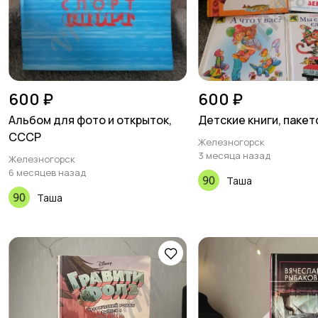
600 ₽
600 ₽
Альбом для фото и открыток,
Детские книги, пакет
СССР
Железногорск
3 месяца назад
Железногорск
6 месяцев назад
Таша
Таша