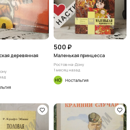
500 ₽
сская деревянная
Маленькая принцесса
Ростов-на-Дону
1 месяц назад
Дону
зад
Ностальгия
льгия