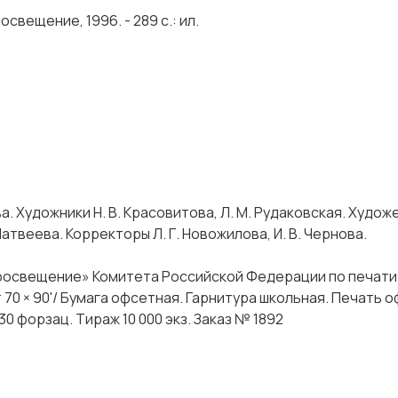
Просвещение, 1996. - 289 с.: ил.
ва. Художники Н. В. Красовитова, Л. М. Рудаковская. Худо
атвеева. Корректоры Л. Г. Новожилова, И. В. Чернова.
росвещение» Комитета Российской Федерации по печати
70 × 90'/ Бумага офсетная. Гарнитура школьная. Печать о
+ 0,30 форзац. Тираж 10 000 экз. Заказ № 1892