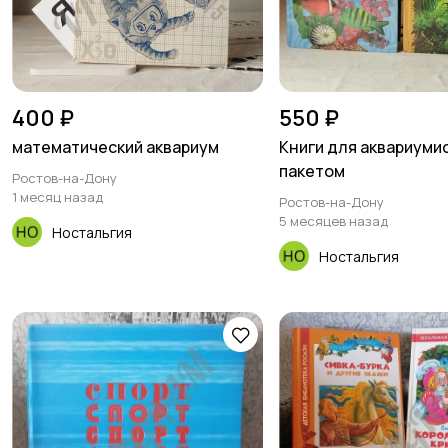
400 ₽
550 ₽
математический аквариум
Книги для аквариуми
пакетом
Ростов-на-Дону
1 месяц назад
Ростов-на-Дону
5 месяцев назад
Ностальгия
Ностальгия