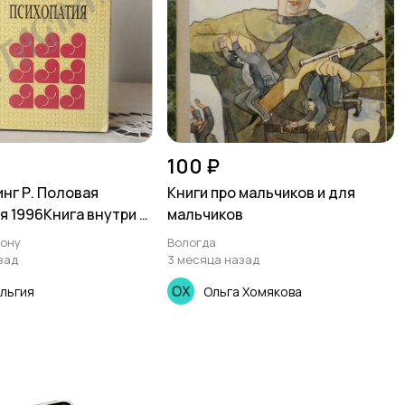
100 ₽
нг Р. Половая
Книги про мальчиков и для
я 1996Книга внутри в
мальчиков
м
Дону
Вологда
.Потрёпана
зад
3 месяца назад
жка, есть
льгия
Ольга Хомякова
 загиб твёрдой