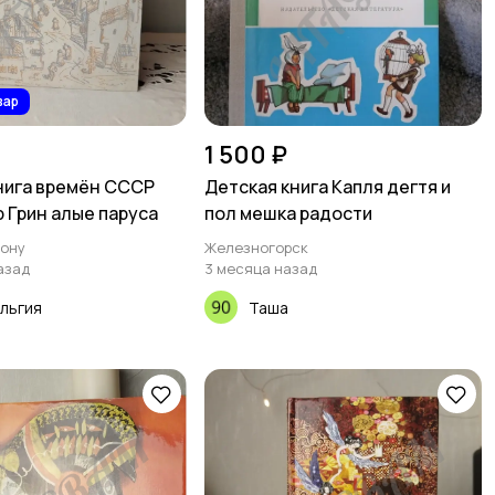
вар
1 500 ₽
нига времён СССР
Детская книга Капля дегтя и
 Грин алые паруса
пол мешка радости
Дону
Железногорск
азад
3 месяца назад
льгия
Таша