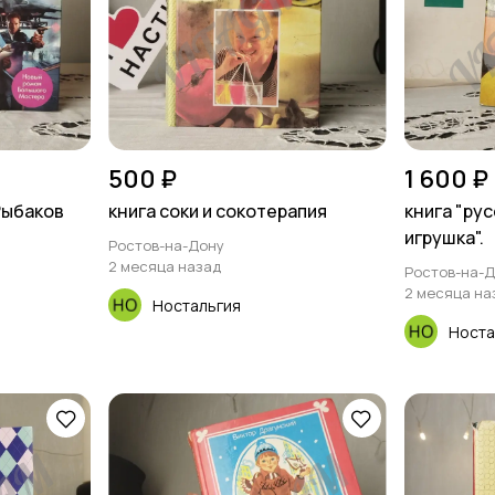
500 ₽
1 600 ₽
Рыбаков
книга соки и сокотерапия
книга "ру
игрушка".
Ростов-на-Дону
2 месяца назад
Ростов-на-
2 месяца на
Ностальгия
Носта