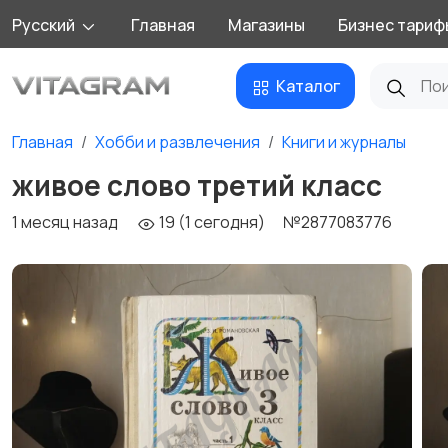
Русский
Главная
Магазины
Бизнес тариф
Каталог
Главная
Хобби и развлечения
Книги и журналы
живое слово третий класс
1 месяц назад
19 (1 сегодня)
№2877083776