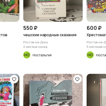
550 ₽
600 ₽
стов
чешские народные сказания
Хрестомат
Ростов-на-Дону
Ростов-на-
2 месяца назад
5 месяцев н
Ностальгия
Носта