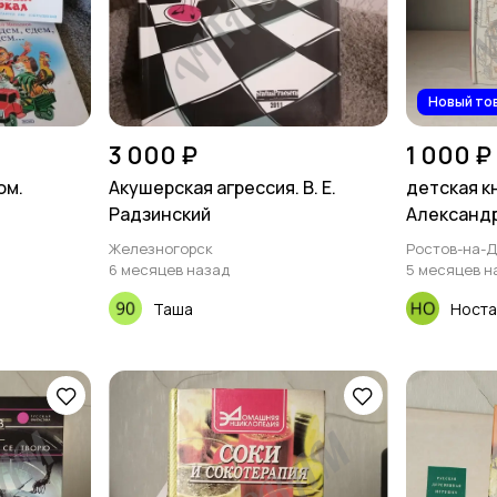
Новый то
3 000 ₽
1 000 ₽
ом.
Акушерская агрессия. В. Е.
детская к
Радзинский
Александр
Железногорск
Ростов-на-
6 месяцев назад
5 месяцев н
Таша
Носта