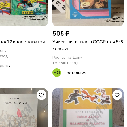
508 ₽
ия 1,2 класс пакетом
Учись шить. книга СССР для 5-8
класса
Дону
азад
Ростов-на-Дону
1 месяц назад
льгия
Ностальгия