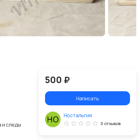
500 ₽
Написать
Ностальгия
0 отзывов
а и следы