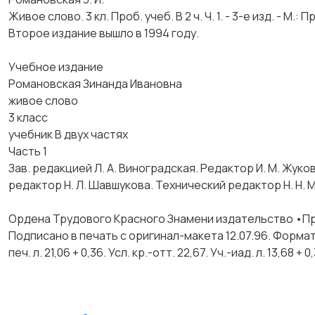
Живое слово. 3 кл. Проб. учеб. В 2 ч. Ч. 1. - 3-е изд. - М.: 
Второе издание вышло в 1994 году.
Учебное издание
Романовская Зинанда Ивановна
живое слово
3 класс
учебник В двух частях
Часть 1
Зав. редакцией Л. А. Виноградская. Редактор И. М. Жуко
редактор Н. Л. Шавшукова. Технический редактор Н. Н. М
Ордена Трудового Красного Знамени издательство •П
Подписано в печать с оригинал-макета 12.07.96. Формат 
печ. л. 21,06 + 0,36. Усл. кр.-отт. 22,67. Уч.-иад. л. 13,68 