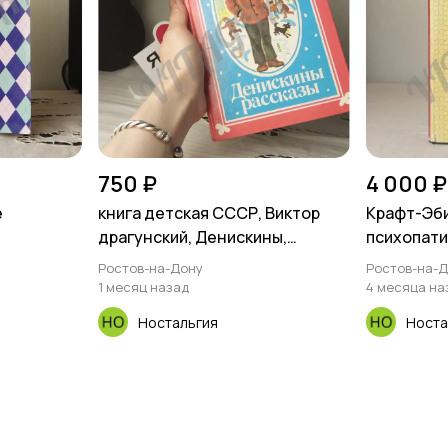
750 ₽
4 000 ₽
е
книга детская СССР, Виктор
Крафт-Эби
драгунский, Денискины,
психопати
рассказы.
идеально
Ростов-на-Дону
Ростов-на-
состоянии
1 месяц назад
4 месяца на
суперобло
Ностальгия
Носта
небольшой
обложки