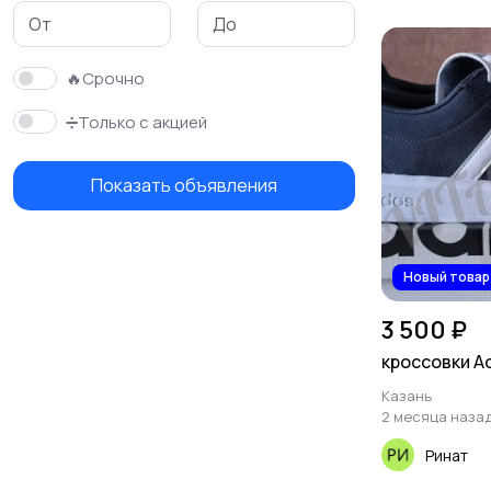
Красота и здоровье
Хэндмейд
🔥Срочно
➗Только с акцией
Показать объявления
Новый товар
3 500 ₽
кроссовки A
Казань
2 месяца наза
Ринат