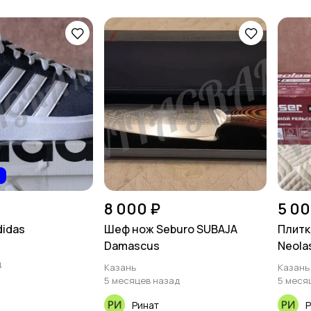
Стройматериалы и
Видеокурсы
инструменты
1
8 000 ₽
5 00
didas
Шеф нож Seburo SUBAJA
Плитк
Damascus
Neola
д
Казань
Казань
5 месяцев назад
5 меся
Ринат
Р