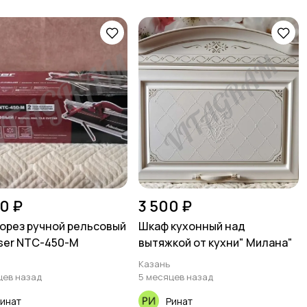
0 ₽
3 500 ₽
орез ручной рельсовый
Шкаф кухонный над
ser NTC-450-M
вытяжкой от кухни" Милана"
Казань
цев назад
5 месяцев назад
инат
Ринат