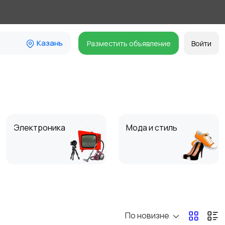
Казань
Разместить объявление
Войти
Электроника
Мода и стиль
Для Бизнеса
Спорт и отдых
По новизне