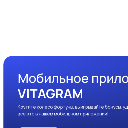
Мобильное прил
VITAGRAM
Крутите колесо фортуны, выигрывайте бонусы, у
все это в нашем мобильном приложении!