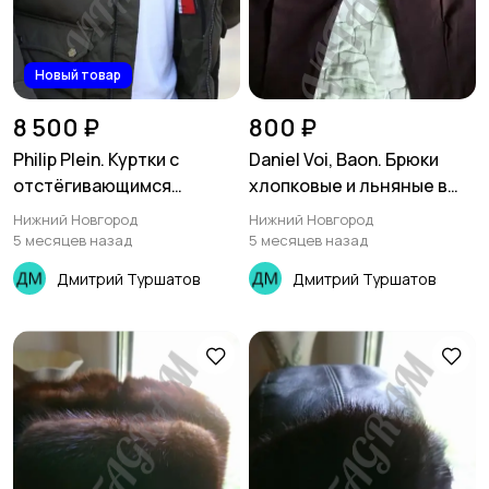
Новый товар
8 500 ₽
800 ₽
Philip Plein. Куртки с
Daniel Voi, Baon. Брюки
отстёгивающимся
хлопковые и льняные в
капюшоном зимние
хорошем состоянии
Нижний Новгород
Нижний Новгород
5 месяцев назад
5 месяцев назад
Дмитрий Туршатов
Дмитрий Туршатов