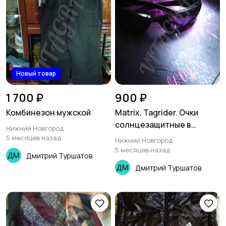
Новый товар
1 700 ₽
900 ₽
Комбинезон мужской
Matrix, Tagrider. Очки
солнцезащитные в
Нижний Новгород
отличном состоянии
5 месяцев назад
Нижний Новгород
5 месяцев назад
Дмитрий Туршатов
Дмитрий Туршатов