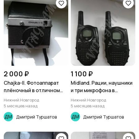
2 000 ₽
1 100 ₽
Chajka-||. Фотоаппарат
Midland. Рации, наушники
плёночный в отличном
и три микрофона в
состоянии
хорошем состоянии
Нижний Новгород
Нижний Новгород
5 месяцев назад
5 месяцев назад
Дмитрий Туршатов
Дмитрий Туршатов