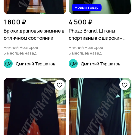
Новый товар
1 800 ₽
4 500 ₽
Брюки драповые зимние в
Phazz Brand. Штаны
отличном состоянии
спортивные с широким
поясом и шнуровкой
Нижний Новгород
Нижний Новгород
5 месяцев назад
5 месяцев назад
Дмитрий Туршатов
Дмитрий Туршатов