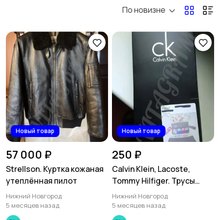
По новизне
Электроника
Мода и стиль
91
Детские товары
Для дома и дачи
Хобби и развлечения
Животные
Новый товар
Новый товар
57 000 ₽
250 ₽
Strellson. Куртка кожаная
Calvin Klein, Lacoste,
утеплённая пилот
Tommy Hilfiger. Трусы
Для Бизнеса
Спорт и отдых
боксёры
Нижний Новгород
Нижний Новгород
5 месяцев назад
5 месяцев назад