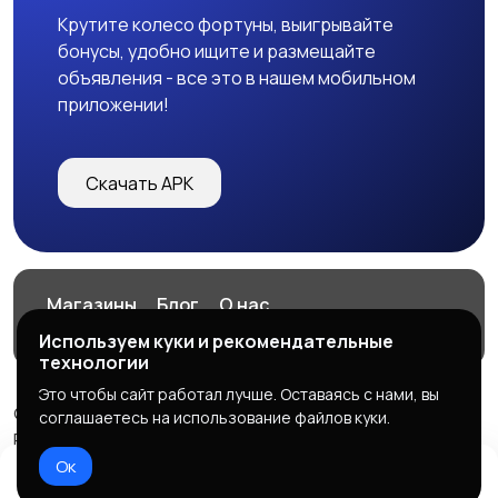
Крутите колесо фортуны, выигрывайте
бонусы, удобно ищите и размещайте
объявления - все это в нашем мобильном
приложении!
Скачать APK
Магазины
Блог
О нас
Служба поддержки
Используем куки и рекомендательные
технологии
Это чтобы сайт работал лучше. Оставаясь с нами, вы
© 2026 VITAGRAM
соглашаетесь на использование файлов куки.
Powered by LennoX PRO
Ок
Правила сервиса
Политика конфиденциальности