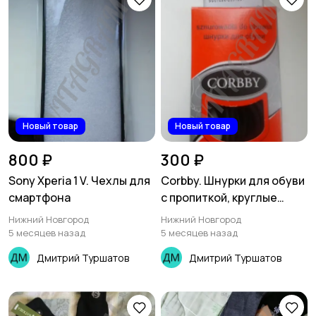
Новый товар
Новый товар
800 ₽
300 ₽
Sony Xperia 1 V. Чехлы для
Corbby. Шнурки для обуви
смартфона
с пропиткой, круглые
тонкие
Нижний Новгород
Нижний Новгород
5 месяцев назад
5 месяцев назад
Дмитрий Туршатов
Дмитрий Туршатов