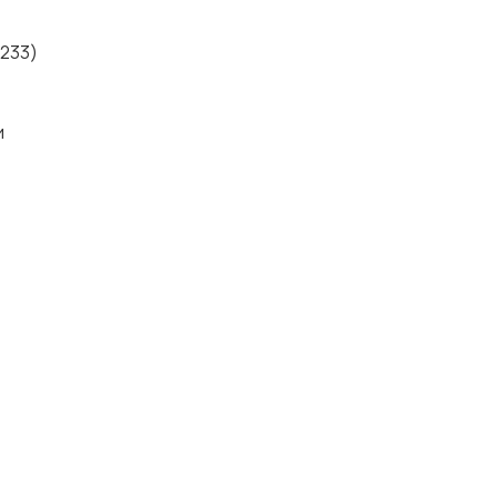
 233)
и