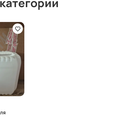
 категории
для