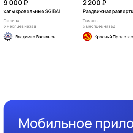
9 000 ₽
2 200 ₽
хапы кровельные SGIBAI
Раздвижная разверт
Гатчина
Тюмень
6 месяцев назад
5 месяцев назад
Владимир Васильев
Красный Пролета
Мобильное прил