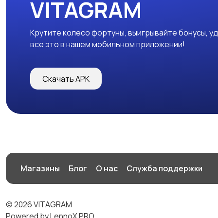
VITAGRAM
Крутите колесо фортуны, выигрывайте бонусы, у
все это в нашем мобильном приложении!
Скачать APK
Магазины
Блог
О нас
Служба поддержки
© 2026 VITAGRAM
Powered by LennoX PRO