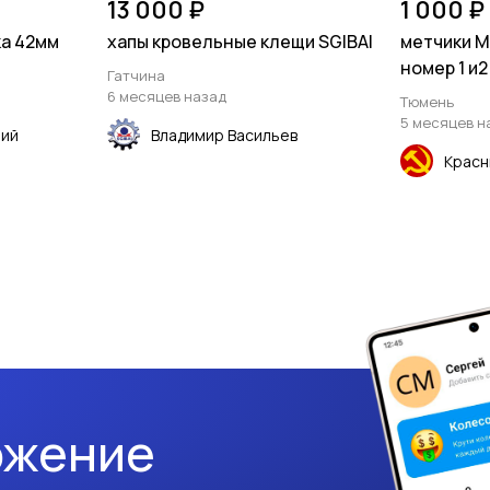
13 000 ₽
1 000 ₽
ка 42мм
хапы кровельные клещи SGIBAI
метчики М3
номер 1 и2
Гатчина
6 месяцев назад
Тюмень
5 месяцев н
рий
Владимир Васильев
Красн
ожение