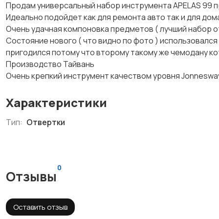
Продам универсальный набор инструмента APELAS 99 п
Идеально подойдет как для ремонта авто так и для дома 
Очень удачная компоновка предметов ( лучший набор от
Состояние нового ( что видно по фото ) использовался п
пригодился потому что второму такому же чемодану ко
Производство Тайвань
Очень крепкий инструмент качеством уровня Jonnesway / K
Характеристики
Тип:
Отвертки
0
Отзывы
Оставить отзыв