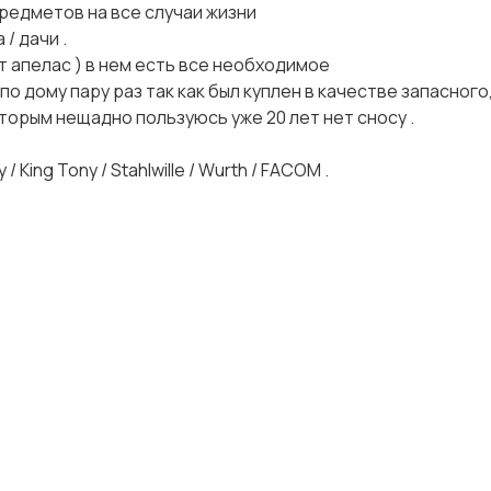
редметов на все случаи жизни
/ дачи .
 апелас ) в нем есть все необходимое
о дому пару раз так как был куплен в качестве запасного,
торым нещадно пользуюсь уже 20 лет нет сносу .
ing Tony / Stahlwille / Wurth / FACOM .