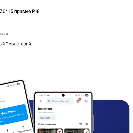
0*1,5 правые Р18,
азад
ый Пролетарий