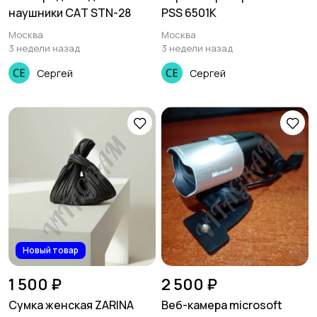
наушники САT SТN-28
PSS 6501K
Москва
Москва
3 недели назад
3 недели назад
Сергей
Сергей
Новый товар
1 500 ₽
2 500 ₽
Сумка женская ZARINA
Веб-камера microsoft