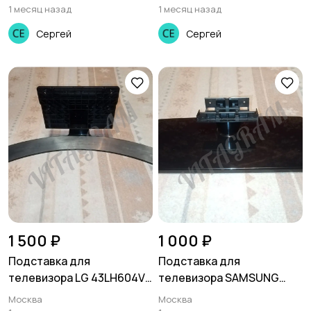
KDL-32V4000, KDL-
42LN570
1 месяц назад
1 месяц назад
32L4000, KDL-32U4000
Сергей
Сергей
1 500 ₽
1 000 ₽
Подставка для
Подставка для
телевизора LG 43LH604V,
телевизора SAMSUNG
MAZ651501
LE32A550, LE32A551,
Москва
Москва