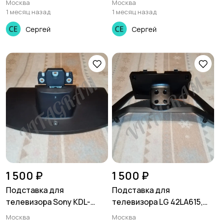
Москва
Москва
32LE7181D, 32LE3181
1 месяц назад
1 месяц назад
Сергей
Сергей
1 500 ₽
1 500 ₽
Подставка для
Подставка для
телевизора Sony KDL-
телевизора LG 42LA615,
26L4000, KDL-32S4000,
42LA620, 42LN540,
Москва
Москва