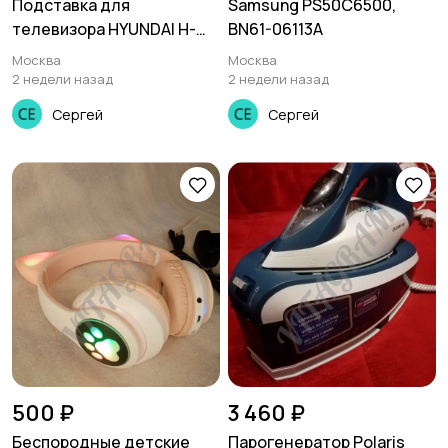
Подставка для
Samsung PS50C6500,
телевизора HYUNDAI H-
BN61-06113A
LED55EU8000
Москва
Москва
2 недели назад
2 недели назад
Сергей
Сергей
500 ₽
3 460 ₽
Беспoрoдные детские
Парогенератор Polaris