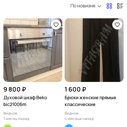
По новизне
Электроника
Мода и стиль
1
Детские товары
Для дома и дачи
Хобби и развлечения
Животные
9 800 ₽
1 600 ₽
Духовой шкаф Beko
Брюки женские прямые
bic21006m
классические
Для Бизнеса
Спорт и отдых
Видное
Видное
1 месяц назад
4 месяца назад