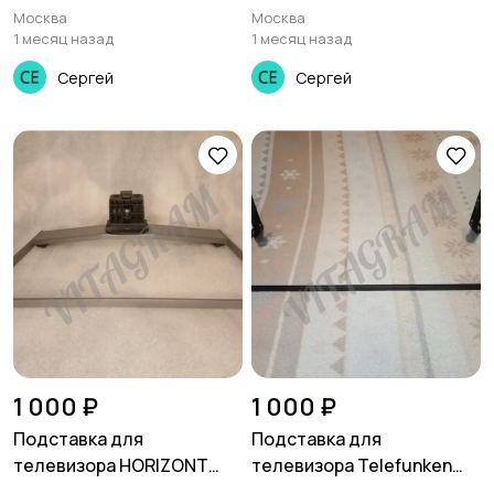
50U4127 оригинал
32PFT4309, 32PHT4509
Москва
Москва
1 месяц назад
1 месяц назад
Сергей
Сергей
1 000 ₽
1 000 ₽
Подставка для
Подставка для
телевизора HORIZONT
телевизора Telefunken
32LE5181D, 32LE5161D,
TF-LED48S39T2S