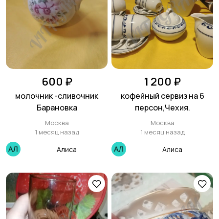
Столы и стулья
Текстиль и ковры
Шкафы и комоды
Другое
600 ₽
1 200 ₽
молочник -сливочник
кофейный сервиз на 6
Барановка
персон,Чехия.
Москва
Москва
1 месяц назад
1 месяц назад
Алиса
Алиса