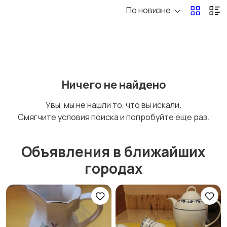
По новизне
Бытовая химия
Оформление
интерьера
Охрана и
Подставки и тумбы
Ничего не найдено
сигнализации
Увы, мы не нашли то, что вы искали.
Смягчите условия поиска и попробуйте еще раз.
Посуда
Растения и семена
Объявления в ближайших
городах
Сад и огород
Садовая мебель