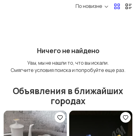
По новизне
Бытовая химия
Оформление
интерьера
Охрана и
Подставки и тумбы
Ничего не найдено
сигнализации
2
Увы, мы не нашли то, что вы искали.
Смягчите условия поиска и попробуйте еще раз.
Посуда
Растения и семена
Объявления в ближайших
городах
Сад и огород
Садовая мебель