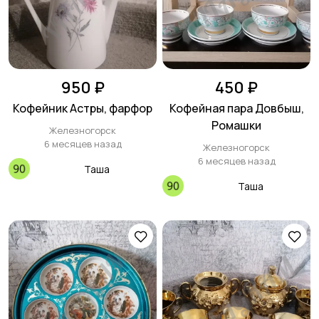
950 ₽
450 ₽
Кофейник Астры, фарфор
Кофейная пара Довбыш,
Ромашки
Железногорск
6 месяцев назад
Железногорск
6 месяцев назад
Таша
Таша