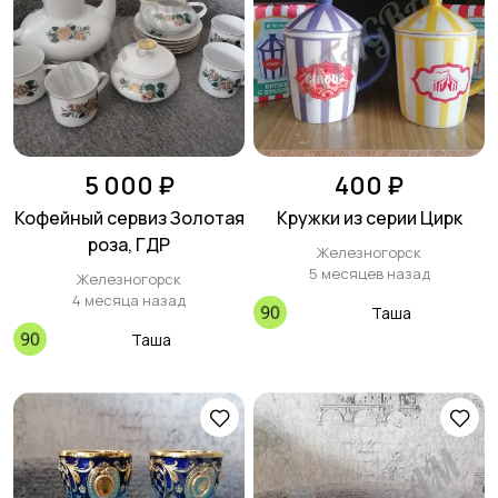
Столы и стулья
Текстиль и ковры
Шкафы и комоды
Другое
5 000 ₽
400 ₽
Кофейный сервиз Золотая
Кружки из серии Цирк
роза, ГДР
Железногорск
5 месяцев назад
Железногорск
4 месяца назад
Таша
Таша