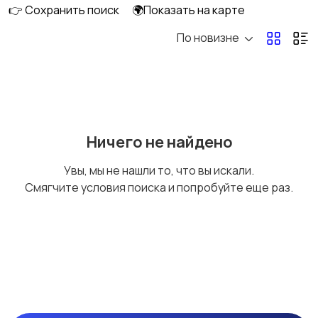
👉 Сохранить поиск
🌍Показать на карте
По новизне
Ремонт и
Компьютерные
строительство
услуги
Деловые услуги
Уборка
Ничего не найдено
Увы, мы не нашли то, что вы искали.
Смягчите условия поиска и попробуйте еще раз.
Автоуслуги
Ремонт техники
Организация
Фото- и видеосъемка
праздников