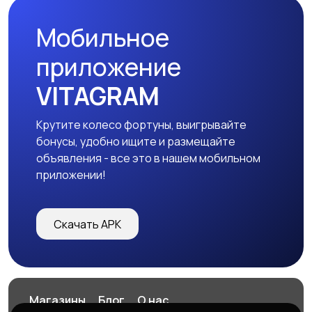
Мобильное
Изготовление на
Продукты питания
приложение
заказ
VITAGRAM
Крутите колесо фортуны, выигрывайте
Уход за животными
Другое
бонусы, удобно ищите и размещайте
объявления - все это в нашем мобильном
приложении!
Скачать APK
Магазины
Блог
О нас