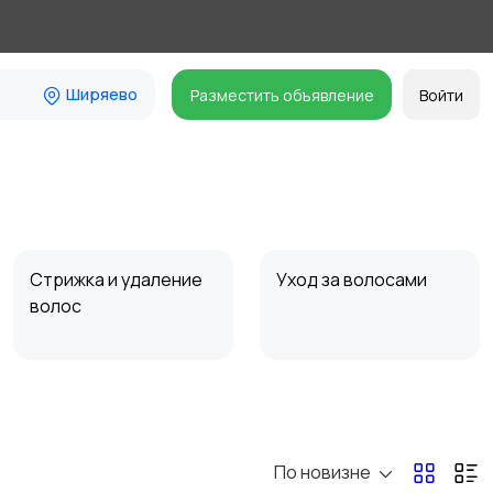
Ширяево
Разместить объявление
Войти
Стрижка и удаление
Уход за волосами
волос
Средства для
Другое
гигиены
По новизне