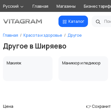
Русский
Главная
Магазины
Бизнес тариф
Каталог
Главная
Красота и здоровье
Другое
Другое в Ширяево
Макияж
Маникюр и педикюр
Уход за кожей
Фены и укладка
Цена
👉 Сохранит