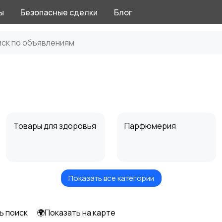
ы
Безопасные сделки
Блог
Товары для здоровья
Парфюмерия
Показать все категории
Тату и татуаж
Солярии и загар
ь поиск
🌍Показать на карте