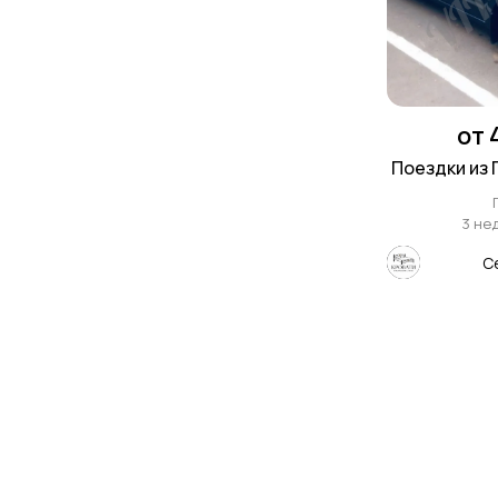
от 
Поездки из 
3 не
С