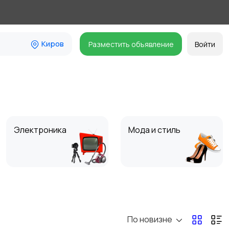
Киров
Разместить объявление
Войти
Электроника
Мода и стиль
Для Бизнеса
Спорт и отдых
По новизне