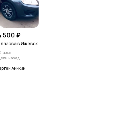
4 500 ₽
Глазова в Ижевск
Глазов
дели назад
ергей Аникин