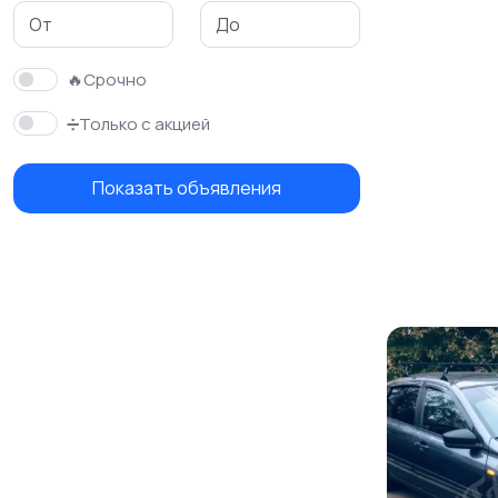
Красота и здоровье
Хэндмейд
🔥Срочно
➗Только с акцией
Показать объявления