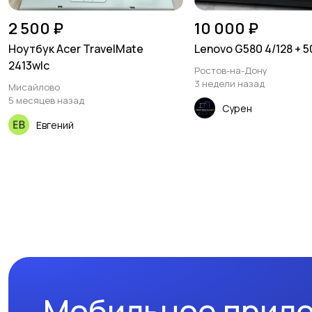
2 500 ₽
10 000 ₽
Ноутбук Acer TravelMate
Lenovo G580 4/128 + 
2413wlc
Ростов-на-Дону
3 недели назад
Мисайлово
5 месяцев назад
Сурен
Евгений
Мобильное прил