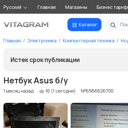
Русский
Главная
Магазины
Бизнес тариф
Каталог
Главная
Электроника
Компьютерная техника
Но
Истек срок публикации
Нетбук Asus б/у
1 месяц назад
16 (1 сегодня)
№6966626700