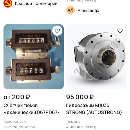
2 месяца назад
Красный Пролетарий
Александр
от 200 ₽
95 000 ₽
Счётчик тюков
Гидрозажим M1036
механический D67F D67-F
STRONG (AUTOSTRONG)
D94S D94-S
Красноярск
Тюмень
5 месяцев назад
4 месяца назад