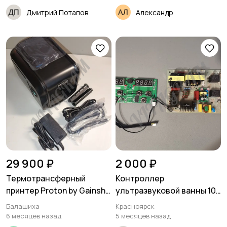
Дмитрий Потапов
Александр
29 900 ₽
2 000 ₽
Термотрансферный
Контроллер
принтер Proton by Gainsha
ультразвуковой ванны 100
GA-3406
ватт, поддерживает
Балашиха
Красноярск
нагрев
6 месяцев назад
5 месяцев назад